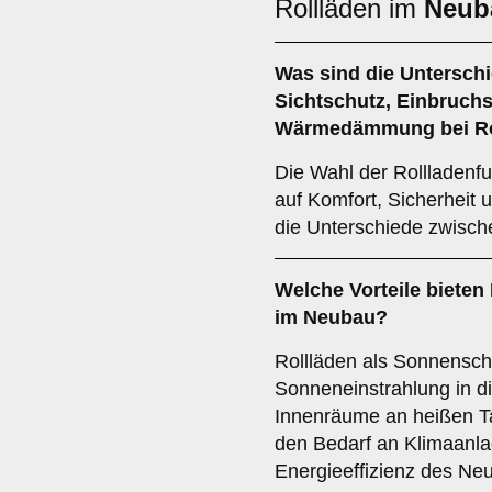
Rollläden im
Neub
Was sind die Untersch
Sichtschutz
,
Einbruchs
Wärmedämmung
bei R
Die Wahl der Rollladenfu
auf Komfort, Sicherheit u
die Unterschiede zwisch
Welche Vorteile bieten
im Neubau?
Rollläden als Sonnenschu
Sonneneinstrahlung in d
Innenräume an heißen Ta
den Bedarf an Klimaanla
Energieeffizienz des Ne