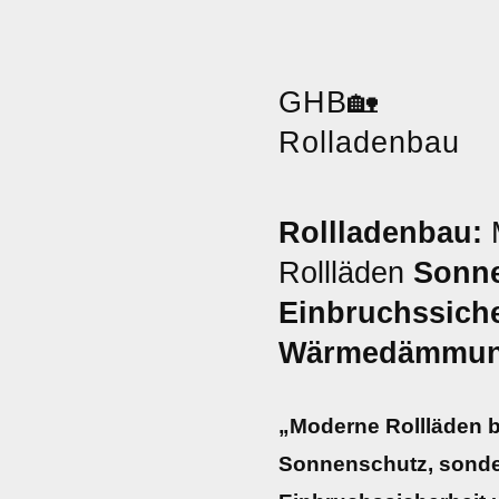
GHB
🏡
Rolladenbau
Rollladenbau:
M
Rollläden
Sonn
Einbruchssiche
Wärmedämmu
„Moderne Rollläden bi
Sonnenschutz, sonde