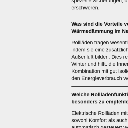
spezielle Sicherungen, 
erschweren.
Was sind die Vorteile v
Wärmedämmung
im N
Rollläden tragen wesen
indem sie eine zusätzlic
Außenluft bilden. Dies r
Winter und hilft, die Inne
Kombination mit gut isol
den Energieverbrauch we
Welche Rollladenfunkt
besonders zu empfehl
Elektrische Rollläden mi
sowohl Komfort als auch 
automatisch gesteuert w