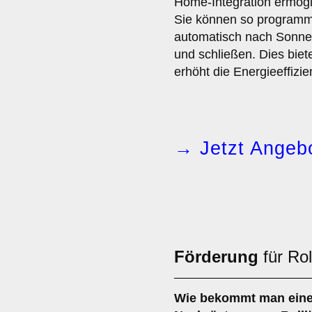
Home-Integration ermög
Sie können so programmi
automatisch nach Sonne
und schließen. Dies biet
erhöht die Energieeffizie
→ Jetzt Angebo
Förderung
für Rol
Wie bekommt man ein