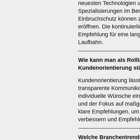
neuesten Technologien u
Spezialisierungen im B
Einbruchschutz können z
eröffnen. Die kontinuierl
Empfehlung für eine langf
Laufbahn.
Wie kann man als Roll
Kundenorientierung
st
Kundenorientierung lässt
transparente Kommunikat
individuelle Wünsche einz
und der Fokus auf maßg
klare Empfehlungen, u
verbessern und Empfehl
Welche
Branchentrend