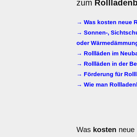
zum
Rollladen
→ Was kosten neue R
→ Sonnen-, Sichtschu
oder Wärmedämmun
→ Rollläden im Neub
→ Rollläden in der B
→ Förderung für Roll
→ Wie man Rollladen
Was
kosten
neue 