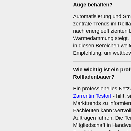
Auge behalten?
Automatisierung und Sm
zentrale Trends im Roll
nach energieeffizienten 
Wärmedämmung steigt. Di
in diesen Bereichen weite
Empfehlung, um wettbewe
Wie wichtig ist ein
prof
Rollladenbauer?
Ein professionelles Net
Zarrentin Testorf
- hilft,
Markttrends zu informie
Fachleuten kann wertvol
Aufträgen führen. Die T
Mitgliedschaft in Handw