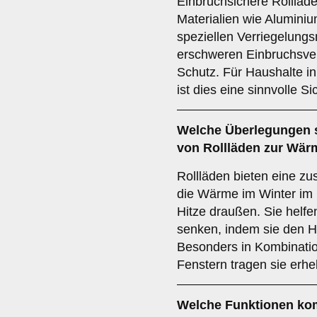
Einbruchsichere Rollläd
Materialien wie Aluminiu
speziellen Verriegelung
erschweren Einbruchsver
Schutz. Für Haushalte i
ist dies eine sinnvolle 
Welche Überlegungen s
von Rollläden zur
Wär
Rollläden bieten eine zus
die Wärme im Winter im 
Hitze draußen. Sie helfe
senken, indem sie den H
Besonders in Kombination
Fenstern tragen sie er
Welche Funktionen ko