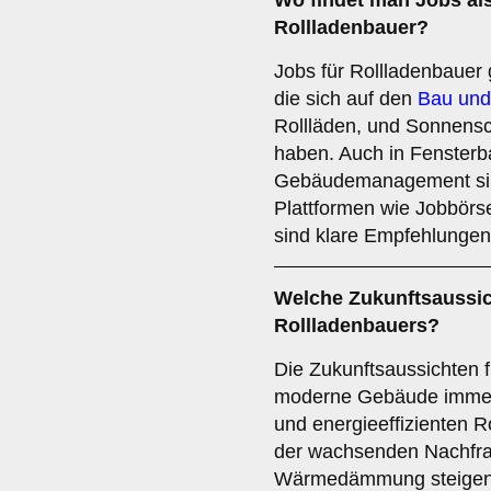
Wo findet man
Jobs
als
Rollladenbauer?
Jobs für Rollladenbauer 
die sich auf den
Bau und
Rollläden, und Sonnensc
haben. Auch in Fensterb
Gebäudemanagement sind
Plattformen wie Jobbörs
sind klare Empfehlungen
Welche
Zukunftsaussi
Rollladenbauers?
Die Zukunftsaussichten f
moderne Gebäude immer 
und energieeffizienten R
der wachsenden Nachfra
Wärmedämmung steigen 