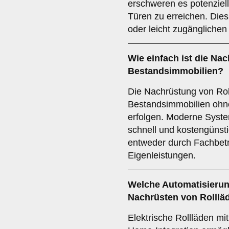
erschweren es potenziel
Türen zu erreichen. Die
oder leicht zugängliche
Wie einfach ist die
Nac
Bestandsimmobilien?
Die Nachrüstung von Rol
Bestandsimmobilien ohn
erfolgen. Moderne System
schnell und kostengünsti
entweder durch Fachbet
Eigenleistungen.
Welche
Automatisieru
Nachrüsten von Rolllä
Elektrische Rollläden mi