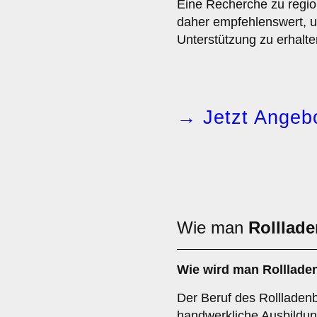
Eine Recherche zu regi
daher empfehlenswert, um
Unterstützung zu erhalte
→ Jetzt Angebo
Wie man
Rolllad
Wie wird man
Rolllade
Der Beruf des Rollladenb
handwerkliche Ausbildung